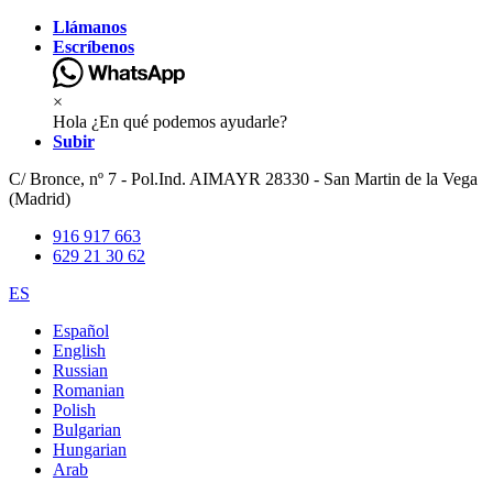
Llámanos
Escríbenos
×
Hola ¿En qué podemos ayudarle?
Subir
C/ Bronce, nº 7 - Pol.Ind. AIMAYR 28330 - San Martin de la Vega
(Madrid)
916 917 663
629 21 30 62
ES
Español
English
Russian
Romanian
Polish
Bulgarian
Hungarian
Arab