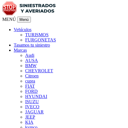
MENÚ
Menú
Vehículos
TURISMOS
FURGONETAS
Tasamos tu siniestro
Marcas
Audi
AUSA
BMW
CHEVROLET
Citroen
cupra
FIAT
FORD
HYUNDAI
ISUZU
IVECO
JAGUAR
JEEP
KIA
kymco