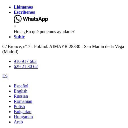
Llámanos
Escríbenos
×
Hola ¿En qué podemos ayudarle?
Subir
C/ Bronce, nº 7 - Pol.Ind. AIMAYR 28330 - San Martin de la Vega
(Madrid)
916 917 663
629 21 30 62
ES
Español
English
Russian
Romanian
Polish
Bulgarian
Hungarian
Arab