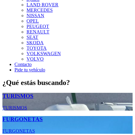
LAND ROVER
MERCEDES
NISSAN
OPEL
PEUGEOT
RENAULT
SEAT
SKODA
TOYOTA
VOLKSWAGEN
VOLVO
Contacto
Pide tu vehículo
¿Qué estás buscando?
TURISMOS
TURISMOS
FURGONETAS
FURGONETAS