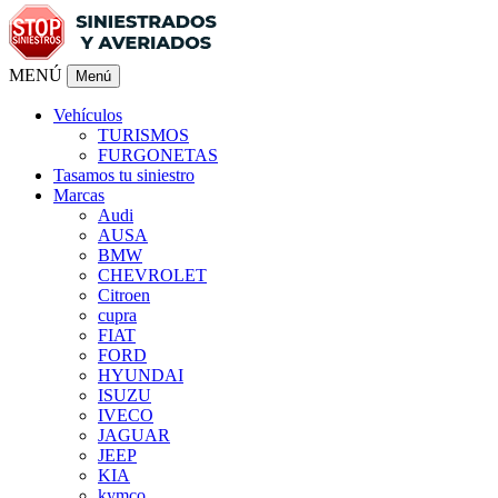
MENÚ
Menú
Vehículos
TURISMOS
FURGONETAS
Tasamos tu siniestro
Marcas
Audi
AUSA
BMW
CHEVROLET
Citroen
cupra
FIAT
FORD
HYUNDAI
ISUZU
IVECO
JAGUAR
JEEP
KIA
kymco