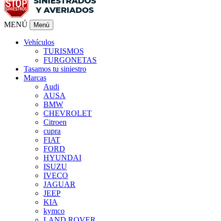
MENÚ
Menú
Vehículos
TURISMOS
FURGONETAS
Tasamos tu siniestro
Marcas
Audi
AUSA
BMW
CHEVROLET
Citroen
cupra
FIAT
FORD
HYUNDAI
ISUZU
IVECO
JAGUAR
JEEP
KIA
kymco
LAND ROVER