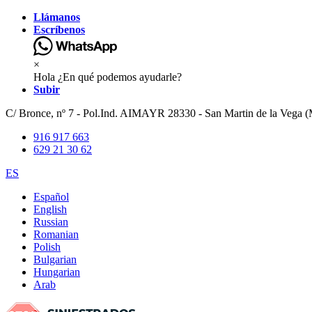
Llámanos
Escríbenos
×
Hola ¿En qué podemos ayudarle?
Subir
C/ Bronce, nº 7 - Pol.Ind. AIMAYR 28330 - San Martin de la Vega (
916 917 663
629 21 30 62
ES
Español
English
Russian
Romanian
Polish
Bulgarian
Hungarian
Arab