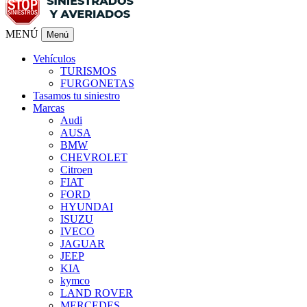
MENÚ
Menú
Vehículos
TURISMOS
FURGONETAS
Tasamos tu siniestro
Marcas
Audi
AUSA
BMW
CHEVROLET
Citroen
FIAT
FORD
HYUNDAI
ISUZU
IVECO
JAGUAR
JEEP
KIA
kymco
LAND ROVER
MERCEDES