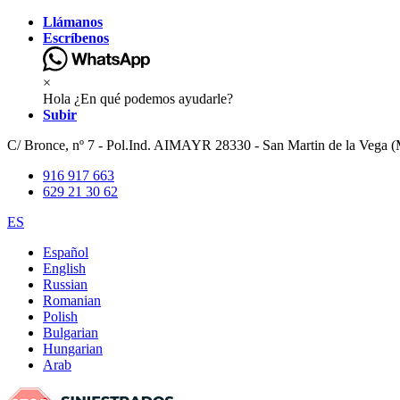
Llámanos
Escríbenos
×
Hola ¿En qué podemos ayudarle?
Subir
C/ Bronce, nº 7 - Pol.Ind. AIMAYR 28330 - San Martin de la Vega (
916 917 663
629 21 30 62
ES
Español
English
Russian
Romanian
Polish
Bulgarian
Hungarian
Arab