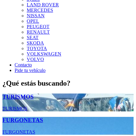
LAND ROVER
MERCEDES
NISSAN
OPEL
PEUGEOT
RENAULT
SEAT
SKODA
TOYOTA
VOLKSWAGEN
VOLVO
Contacto
Pide tu vehículo
¿Qué estás buscando?
TURISMOS
TURISMOS
FURGONETAS
FURGONETAS