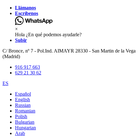
Llámanos
Escríbenos
×
Hola ¿En qué podemos ayudarle?
Subir
C/ Bronce, nº 7 - Pol.Ind. AIMAYR 28330 - San Martin de la Vega
(Madrid)
916 917 663
629 21 30 62
ES
Español
English
Russian
Romanian
Polish
Bulgarian
Hungarian
Arab