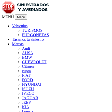
MENÚ
Menú
Vehículos
TURISMOS
FURGONETAS
Tasamos tu siniestro
Marcas
Audi
AUSA
BMW
CHEVROLET
Citroen
cupra
FIAT
FORD
HYUNDAI
ISUZU
IVECO
JAGUAR
JEEP
KIA
kymco