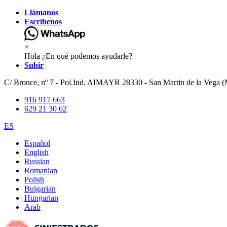
Llámanos
Escríbenos
×
Hola ¿En qué podemos ayudarle?
Subir
C/ Bronce, nº 7 - Pol.Ind. AIMAYR 28330 - San Martin de la Vega (
916 917 663
629 21 30 62
ES
Español
English
Russian
Romanian
Polish
Bulgarian
Hungarian
Arab