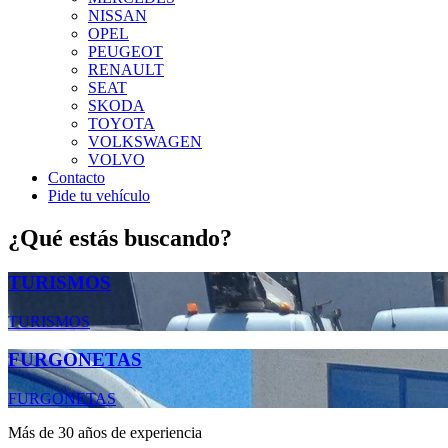
NISSAN
OPEL
PEUGEOT
RENAULT
SEAT
SKODA
TOYOTA
VOLKSWAGEN
VOLVO
Contacto
Pide tu vehículo
¿Qué estás buscando?
TURISMOS
TURISMOS
FURGONETAS
FURGONETAS
Más de 30 años de experiencia