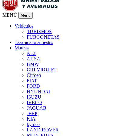
MENÚ
Menú
Vehículos
TURISMOS
FURGONETAS
Tasamos tu siniestro
Marcas
Audi
AUSA
BMW
CHEVROLET
Citroen
FIAT
FORD
HYUNDAI
ISUZU
IVECO
JAGUAR
JEEP
KIA
kymco
LAND ROVER
MERCEDES